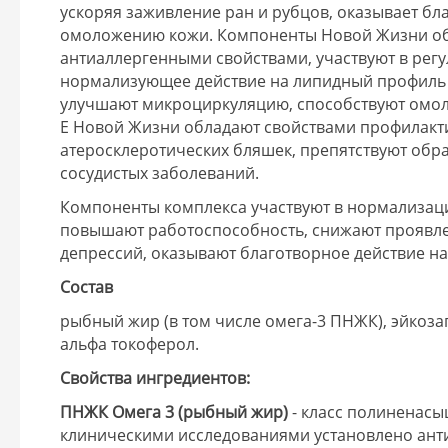
ускоряя заживление ран и рубцов, оказывает бл
омоложению кожи. Компоненты Новой Жизни о
антиаллергенными свойствами, участвуют в рег
нормализующее действие на липидный профиль 
улучшают микроциркуляцию, способствуют омол
Е Новой Жизни обладают свойствами профилакт
атеросклеротических бляшек, препятствуют обр
сосудистых заболеваний.
Компоненты комплекса участвуют в нормализаци
повышают работоспособность, снижают проявлен
депрессий, оказывают благотворное действие н
Состав
рыбный жир (в том числе омега-3 ПНЖК), эйкоза
альфа токоферол.
Свойства ингредиентов:
ПНЖК Омега 3 (рыбный жир)
- класс полиненас
клиническими исследованиями установлено ант