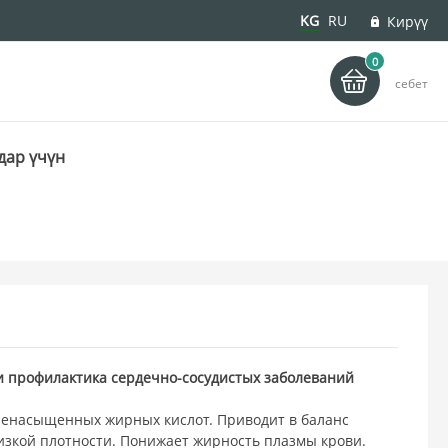
KG
RU
Кирүү
0
деу
себет
дар үчүн
и профилактика сердечно-сосудистых заболеваний
ненасыщенных жирных кислот. Приводит в баланс
изкой плотности. Понижает жирность плазмы крови.