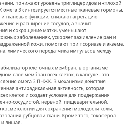
печени, понижают уровень триглицеридов и
«
плохой
 омега 3 синтезируется местные тканевые гормоны,
 и тканевые функции, снижают агрегацию
жение и расширение сосудов, а значит
ния и сокращение матки, уменьшают
ожных заболеваниях, ускоряет заживление ран и
раздраженной кожи, помогают при псориазе и экземе.
на, химического передатчика импульсов между
табилизатор клеточных мембран, в организме
ом слое мембран всех клеток, в капсуле - это
сление омега 3 ПНЖК. В механизме действия
енная антирадикальная активность, которая
ех клеток и создает условия для поддержания
дечно-сосудистой, нервной, пищеварительной,
 в косметологии для сохранения молодости кожи,
азования рубцовой ткани. Кроме того, токоферол
 и лишая.