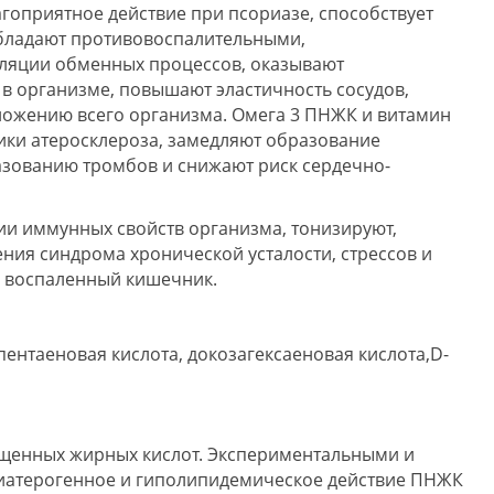
агоприятное действие при псориазе, способствует
бладают противовоспалительными,
уляции обменных процессов, оказывают
в организме, повышают эластичность сосудов,
ожению всего организма. Омега 3 ПНЖК и витамин
ики атеросклероза, замедляют образование
азованию тромбов и снижают риск сердечно-
и иммунных свойств организма, тонизируют,
ия синдрома хронической усталости, стрессов и
а воспаленный кишечник.
пентаеновая кислота, докозагексаеновая кислота,D-
ыщенных жирных кислот. Экспериментальными и
иатерогенное и гиполипидемическое действие ПНЖК