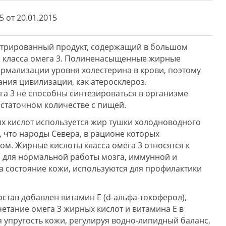
5 от 20.01.2015
ентрированный продукт, содержащий в большом
 класса омега 3. Полиненасыщенные жирные
нормализации уровня холестерина в крови, поэтому
ания цивилизации, как атеросклероз.
а 3 не способны синтезироваться в организме
остаточном количестве с пищей.
х кислот используется жир тушки холодноводного
, что народы Севера, в рационе которых
ом. Жирные кислоты класса омега 3 относятся к
для нормальной работы мозга, иммунной и
а состояние кожи, используются для профилактики
став добавлен витамин Е (d-альфа-токоферол),
тание омега 3 жирных кислот и витамина Е в
 упругость кожи, регулируя водно-липидный баланс,