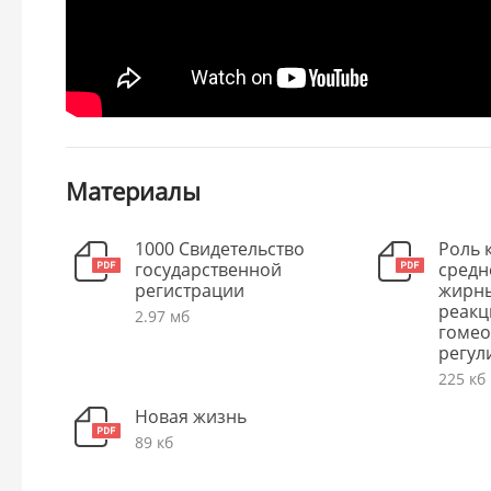
Материалы
1000 Свидетельство
Роль 
государственной
средн
регистрации
жирны
реакц
2.97 мб
гомео
регул
225 кб
Новая жизнь
89 кб