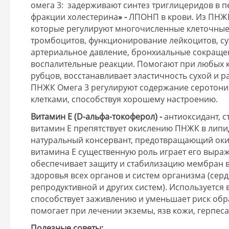
омега 3: задерживают синтез триглицеридов в 
фракции холестерина
» -
ЛПОНП в крови. Из ПНЖК
которые регулируют многочисленные клеточные
тромбоцитов, функционирование лейкоцитов, су
артериальное давление, бронхиальные сокраще
воспалительные реакции. Помогают при любых к
рубцов, восстанавливает эластичность сухой и 
ПНЖК Омега 3 регулируют содержание серотони
клетками, способствуя хорошему настроению.
Витамин Е (D-альфа-токоферол) -
антиоксидант, с
витамин Е препятствует окислению ПНЖК в липидн
натуральный консервант, предотвращающий оки
витамина Е существенную роль играет его выраж
обеспечивает защиту и стабилизацию мембран вс
здоровья всех органов и систем организма (сер
репродуктивной и других систем). Используется
способствует заживлению и уменьшает риск обр
помогает при лечении экземы, язв кожи, герпеса
Полезные советы: