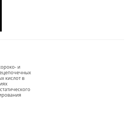
короко- и
ецепочечных
х кислот в
иях
статического
ирования