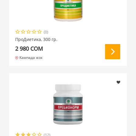
Катталуу
Фолий кислотасы
(0)
Хром
ПроДиетика, 300 гр.
2 980 СОМ
Цинк
Кампада жок
(12)