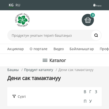
KG
RU
Кирүү
0
Іздеу
Акциялар
О портале
Видео
Байланыштар
Проф
Каталог
Башкы
Продукт каталогу
Дени сак тамактануу
Дени сак тамактануу
В
Г
З
Сүзгі
П
У