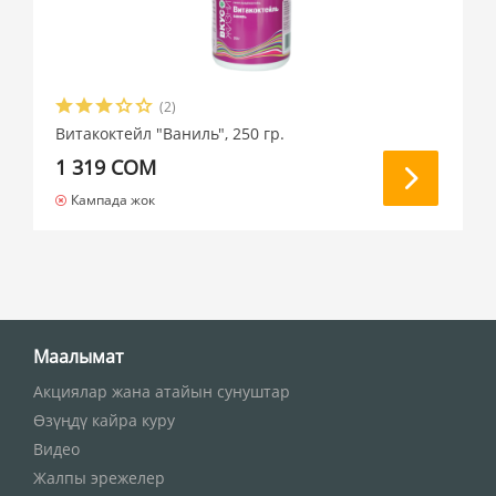
(2)
Витакоктейл "Ваниль", 250 гр.
1 319 СОМ
Кампада жок
Маалымат
Акциялар жана атайын сунуштар
Өзүңдү кайра куру
Видео
Жалпы эрежелер