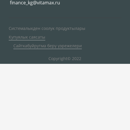
finance_kg@vitamax.ru
Системалыкден соолук продуктылары
Купуялык саясаты
Сайткабуйрутма берү үэрежелери
Copyright© 2022