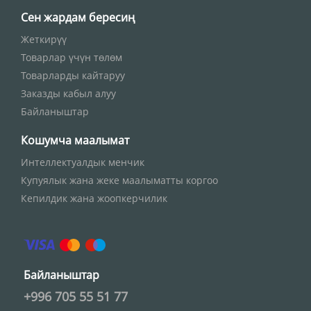
Сен жардам бересиң
Жеткирүү
Товарлар үчүн төлөм
Товарларды кайтаруу
Заказды кабыл алуу
Байланыштар
Кошумча маалымат
Интеллектуалдык менчик
Купуялык жана жеке маалыматты коргоо
Кепилдик жана жоопкерчилик
Байланыштар
+996 705 55 51 77