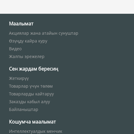
Маалымат
Акциялар жана атайын сунуштар
Өзүңдү кайра куру
Видео
Жалпы эрежелер
Сен жардам бересиң
Жеткирүү
Товарлар үчүн төлөм
Товарларды кайтаруу
Заказды кабыл алуу
Байланыштар
Кошумча маалымат
Интеллектуалдык менчик