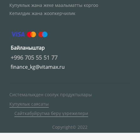
Купуялык жана жеке маалыматты коргоо
Кепилдик жана жоопкерчилик
Байланыштар
+996 705 55 51 77
finance_kg@vitamax.ru
Системалыкден соолук продуктылары
Купуялык саясаты
Сайткабуйрутма берү үэрежелери
Copyright© 2022