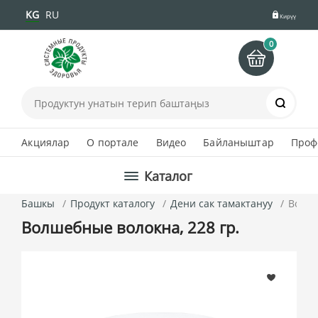
KG
RU
Кирүү
0
Іздеу
Акциялар
О портале
Видео
Байланыштар
Проф
Каталог
Башкы
Продукт каталогу
Дени сак тамактануу
Волше
Волшебные волокна, 228 гр.