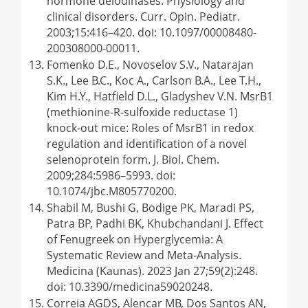
hormone deiodinases: Physiology and
clinical disorders. Curr. Opin. Pediatr.
2003;15:416–420. doi: 10.1097/00008480-
200308000-00011.
Fomenko D.E., Novoselov S.V., Natarajan
S.K., Lee B.C., Koc A., Carlson B.A., Lee T.H.,
Kim H.Y., Hatfield D.L., Gladyshev V.N. MsrB1
(methionine-R-sulfoxide reductase 1)
knock-out mice: Roles of MsrB1 in redox
regulation and identification of a novel
selenoprotein form. J. Biol. Chem.
2009;284:5986–5993. doi:
10.1074/jbc.M805770200.
Shabil M, Bushi G, Bodige PK, Maradi PS,
Patra BP, Padhi BK, Khubchandani J. Effect
of Fenugreek on Hyperglycemia: A
Systematic Review and Meta-Analysis.
Medicina (Kaunas). 2023 Jan 27;59(2):248.
doi: 10.3390/medicina59020248.
Correia AGDS, Alencar MB, Dos Santos AN,