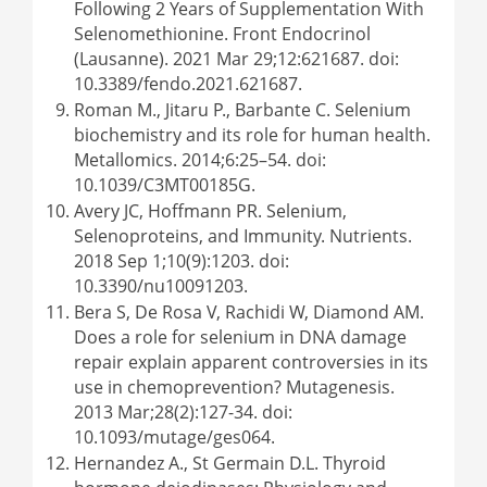
Following 2 Years of Supplementation With
Selenomethionine. Front Endocrinol
(Lausanne). 2021 Mar 29;12:621687. doi:
10.3389/fendo.2021.621687.
Roman M., Jitaru P., Barbante C. Selenium
biochemistry and its role for human health.
Metallomics. 2014;6:25–54. doi:
10.1039/C3MT00185G.
Avery JC, Hoffmann PR. Selenium,
Selenoproteins, and Immunity. Nutrients.
2018 Sep 1;10(9):1203. doi:
10.3390/nu10091203.
Bera S, De Rosa V, Rachidi W, Diamond AM.
Does a role for selenium in DNA damage
repair explain apparent controversies in its
use in chemoprevention? Mutagenesis.
2013 Mar;28(2):127-34. doi:
10.1093/mutage/ges064.
Hernandez A., St Germain D.L. Thyroid