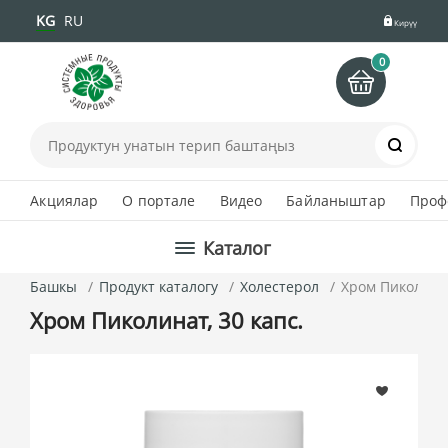
KG
RU
Кирүү
0
Іздеу
Акциялар
О портале
Видео
Байланыштар
Проф
Каталог
Башкы
Продукт каталогу
Холестерол
Хром Пиколинат
Хром Пиколинат, 30 капс.