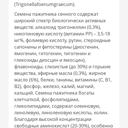
(Trigonellafoenumgraecum).
Семена пажитника сенного содержат
широкий спектр биологически активных
веществ: алкалоид тригонеллин (0,3%),
никотиновую кислоту (витамин РР) – 3,5-18
мг%, фолиевую кислоту, рутин, стероидные
сапонины и фитостерины (диосгенин,
ямогенин, гитогенин, тигогенин и
гликозиды диосцин и ямосцин),
флавоноиды, слизистые (до 30%) и горькие
вещества, эфирные масла (0,3%), жирное
масло (6%), белки, танины, витамины (С, В1,
В2), фосфор, железо, калий, магний,
кальций. Семена пажитника богаты
клетчаткой, фосфолипидами,
гликолипидами, содержат олеиновую,
линолевую, линоленовую кислоты, холин.
Благодаря высокой концентрации
свободных аминокислот (20-30%), особенно