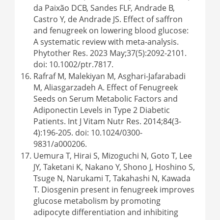
da Paixão DCB, Sandes FLF, Andrade B,
Castro Y, de Andrade JS. Effect of saffron
and fenugreek on lowering blood glucose:
A systematic review with meta-analysis.
Phytother Res. 2023 May;37(5):2092-2101.
doi: 10.1002/ptr.7817.
Rafraf M, Malekiyan M, Asghari-Jafarabadi
M, Aliasgarzadeh A. Effect of Fenugreek
Seeds on Serum Metabolic Factors and
Adiponectin Levels in Type 2 Diabetic
Patients. Int J Vitam Nutr Res. 2014;84(3-
4):196-205. doi: 10.1024/0300-
9831/a000206.
Uemura T, Hirai S, Mizoguchi N, Goto T, Lee
JY, Taketani K, Nakano Y, Shono J, Hoshino S,
Tsuge N, Narukami T, Takahashi N, Kawada
T. Diosgenin present in fenugreek improves
glucose metabolism by promoting
adipocyte differentiation and inhibiting