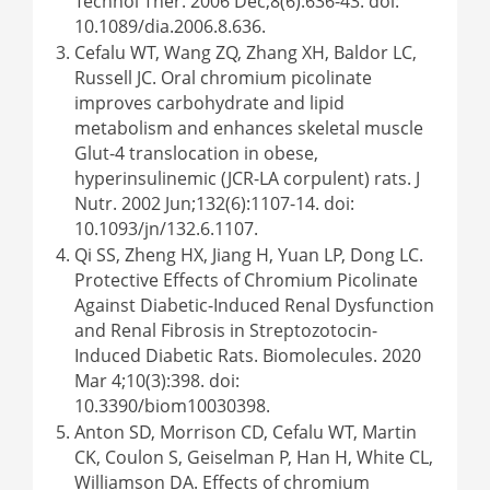
Technol Ther. 2006 Dec;8(6):636-43. doi:
10.1089/dia.2006.8.636.
Cefalu WT, Wang ZQ, Zhang XH, Baldor LC,
Russell JC. Oral chromium picolinate
improves carbohydrate and lipid
metabolism and enhances skeletal muscle
Glut-4 translocation in obese,
hyperinsulinemic (JCR-LA corpulent) rats. J
Nutr. 2002 Jun;132(6):1107-14. doi:
10.1093/jn/132.6.1107.
Qi SS, Zheng HX, Jiang H, Yuan LP, Dong LC.
Protective Effects of Chromium Picolinate
Against Diabetic-Induced Renal Dysfunction
and Renal Fibrosis in Streptozotocin-
Induced Diabetic Rats. Biomolecules. 2020
Mar 4;10(3):398. doi:
10.3390/biom10030398.
Anton SD, Morrison CD, Cefalu WT, Martin
CK, Coulon S, Geiselman P, Han H, White CL,
Williamson DA. Effects of chromium