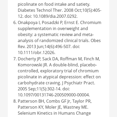
picolinate on food intake and satiety.
Diabetes Technol Ther. 2008 Oct;10(5):405-
12. doi: 10.1089/dia.2007.0292.
Onakpoya I, Posadzki P, Ernst E. Chromium
supplementation in overweight and
obesity: a systematic review and meta-
analysis of randomized clinical trials. Obes
Rev. 2013 Jun;14(6):496-507. doi:
10.1111/obr.12026.
Docherty JP, Sack DA, Roffman M, Finch M,
Komorowski JR. A double-blind, placebo-
controlled, exploratory trial of chromium
picolinate in atypical depression: effect on
carbohydrate craving. J Psychiatr Pract.
2005 Sep;11(5):302-14. doi:
10.1097/00131746-200509000-00004.
Patterson BH, Combs GF Jr, Taylor PR,
Patterson KY, Moler JE, Wastney ME.
Selenium Kinetics in Humans Change