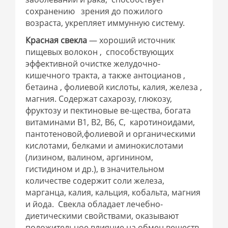
сохранению зрения до пожилого
возраста, укрепляет иммунную систему.
Красная свекла
— хороший источник
пищевых волокон , способствующих
эффективной очистке желудочно-
кишечного тракта, а также антоцианов ,
бетаина , фолиевой кислоты, калия, железа ,
магния. Содержат сахарозу, глюкозу,
фруктозу и пектиновые ве-щества, богата
витаминами В1, В2, В6, С, каротиноидами,
пантотеновой,фолиевой и органическими
кислотами, белками и аминокислотами
(лизином, валином, аргинином,
гистидином и др.), в значительном
количестве содержит соли железа,
марганца, калия, кальция, кобальта, магния
и йода. Свекла обладает лечебно-
диетическими свойствами, оказывают
положительное влияние на обмен веществ