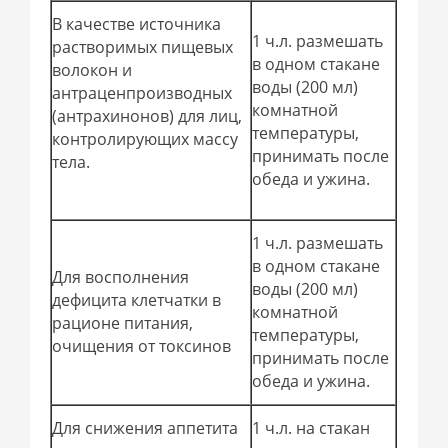
В качестве источника
1 ч.л. размешать
растворимых пищевых
в одном стакане
волокон и
воды (200 мл)
антраценпроизводных
комнатной
(антрахинонов) для лиц,
температуры,
контролирующих массу
принимать после
тела.
обеда и ужина.
1 ч.л. размешать
в одном стакане
Для восполнения
воды (200 мл)
дефицита клетчатки в
комнатной
рационе питания,
температуры,
очищения от токсинов
принимать после
обеда и ужина.
Для снижения аппетита
1 ч.л. на стакан