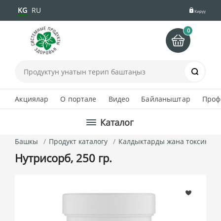
KG
RU
Кирүү
0
Іздеу
Акциялар
О портале
Видео
Байланыштар
Проф
Каталог
Башкы
Продукт каталогу
Калдыктарды жана токсиндер
Нутрисорб, 250 гр.