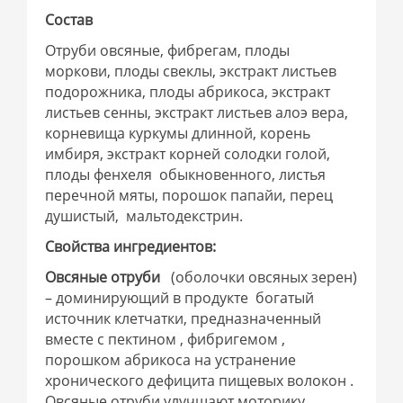
Состав
Отруби овсяные, фибрегам, плоды
моркови, плоды свеклы, экстракт листьев
подорожника, плоды абрикоса, экстракт
листьев сенны, экстракт листьев алоэ вера,
корневища куркумы длинной, корень
имбиря, экстракт корней солодки голой,
плоды фенхеля обыкновенного, листья
перечной мяты, порошок папайи, перец
душистый, мальтодекстрин.
Свойства ингредиентов:
Овсяные отруби
(оболочки овсяных зерен)
– доминирующий в продукте богатый
источник клетчатки, предназначенный
вместе с пектином , фибригемом ,
порошком абрикоса на устранение
хронического дефицита пищевых волокон .
Овсяные отруби улучшают моторику