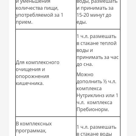
и уменьшения
воды, размешать
количества пищи,
и принимать за
употребляемой за 1
15-20 минут до
прием.
еды.
1 ч.л. размешать
в стакане теплой
воды и
принимать за час
Для комплексного
до сна.
очищения и
Можно
опорожнения
дополнить ½ ч.л.
кишечника.
комплекса
Нутриклинз или 1
ч.л. комплекса
Пребионорм.
В комплексных
1 ч.л. размешать
программах,
в стакане воды