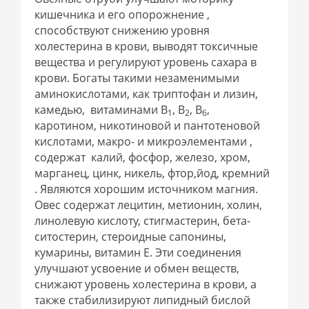
кишечника и его опорожнение ,
способствуют снижению уровня
холестерина в крови, выводят токсичные
вещества и регулируют уровень сахара в
крови. Богаты такими незаменимыми
аминокислотами, как триптофан и лизин,
камедью, витаминами В
, В
, В
,
1
2
6
каротином, никотиновой и пантотеновой
кислотами, макро- и микроэлементами ,
содержат калий, фосфор, железо, хром,
марганец, цинк, никель, фтор,йод, кремний
. Являются хорошим источником магния.
Овес содержат лецитин, метионин, холин,
линолевую кислоту, стигмастерин, бета-
ситостерин, стероидные сапонины,
кумарины, витамин Е. Эти соединения
улучшают усвоение и обмен веществ,
снижают уровень холестерина в крови, а
также стабилизируют липидный бислой