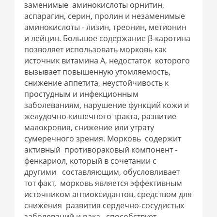
заменимые аминокислоты орнитин,
аспарагин, серин, пролин и незаменимые
аминокислоты - лизин, треонин, метионин
и лейцин. Большое содержание β-каротина
позволяет использовать морковь как
источник витамина А, недостаток которого
вызывает повышенную утомляемость,
снижение аппетита, неустойчивость к
простудным и инфекционным
заболеваниям, нарушение функций кожи и
желудочно-кишечного тракта, развитие
малокровия, снижение или утрату
сумеречного зрения. Морковь содержит
активный противораковый компонент -
фенкариол, который в сочетании с
другими составляющим, обусловливает
тот факт, морковь является эффективным
источником антиоксидантов, средством для
снижения развития сердечно-сосудистых
заболеваний и рака, способствует