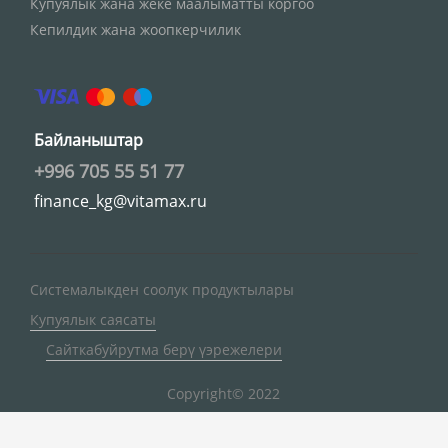
Купуялык жана жеке маалыматты коргоо
Кепилдик жана жоопкерчилик
Байланыштар
+996 705 55 51 77
finance_kg@vitamax.ru
Системалыкден соолук продуктылары
Купуялык саясаты
Сайткабуйрутма берү үэрежелери
Copyright© 2022