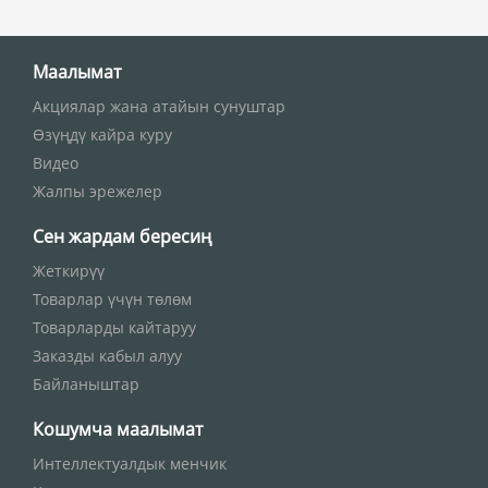
Маалымат
Акциялар жана атайын сунуштар
Өзүңдү кайра куру
Видео
Жалпы эрежелер
Сен жардам бересиң
Жеткирүү
Товарлар үчүн төлөм
Товарларды кайтаруу
Заказды кабыл алуу
Байланыштар
Кошумча маалымат
Интеллектуалдык менчик