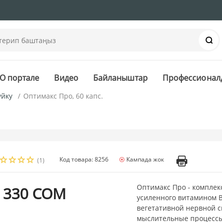
Із
О портале
Видео
Байланыштар
Профессионал
уйку
Оптимакс Про, 60 капс.
Код товара: 8256
Кампада жок
(1)
Оптимакс Про - комплек
 330 СОМ
усиленного витамином B
вегетативной нервной с
мыслительные процессы,