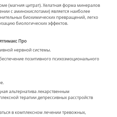
орме (магния цитрат). Хелатная форма минералов
нении с аминокислотами) является наиболее
лнительных биохимических превращений, легко
изацию биологических эффектов.
Оптимакс Про
тивной нервной системы.
обеспечение позитивного психоэмоционального
е.
дная альтернатива лекарственным
мплексной терапии депрессивных расстройств
ться в комплексном лечении тревожных,