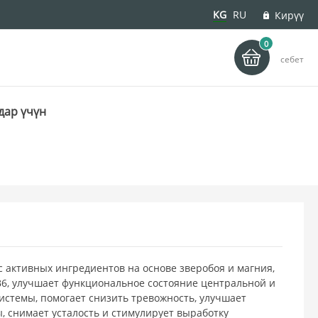
KG
RU
Кирүү
0
деу
себет
дар үчүн
с активных ингредиентов на основе зверобоя и магния,
6, улучшает функциональное состояние центральной и
истемы, помогает снизить тревожность, улучшает
 снимает усталость и стимулирует выработку