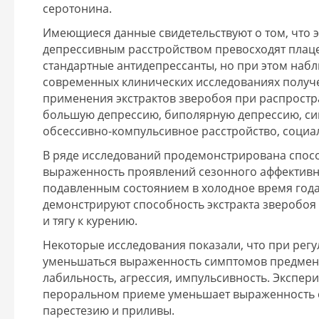
серотонина.
Имеющиеся данные свидетельствуют о том, что 
депрессивным расстройством превосходят плац
стандартные антидепрессанты, но при этом наб
современных клинических исследованиях получ
применения экстрактов зверобоя при распростр
большую депрессию, биполярную депрессию, си
обсессивно-компульсивное расстройство, социа
В ряде исследований продемонстрирована спосо
выраженность проявлений сезонного аффективно
подавленным состоянием в холодное время года
демонстрируют способность экстракта зверобоя
и тягу к курению.
Некоторые исследования показали, что при рег
уменьшаться выраженность симптомов предменс
лабильность, агрессия, импульсивность. Экспер
пероральном приеме уменьшает выраженность 
парестезию и приливы.