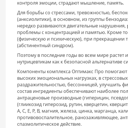
контроля эмоции, страдают мышление, память.
Для борьбы со стрессами, тревожностью, беспо
(анксиолитики), в основном, из группы бензоди
нередко развиваются двигательные нарушения, 
проблемы с концентрацией и памятью. Кроме то
(физическую и психическую), при прекращении
(абстинентный синдром).
Поэтому в последние годы во всем мире растет 
нутрицевтикам как к безопасной альтернативе с
Компоненты комплекса Оптимакс Про помогают 
высоких эмоциональных нагрузках, в стрессовых 
раздражительностью, бессонницей, улучшить фи
состав ингредиенты обеспечивают наиболее пол
антраценовые производные (гиперицин, псевдо
(глиикозид гиперозид, рутин, кверцетин, кверци
А, С, Е, Р, В, магния, железа, цинка, марганца, 
противовоспалительное, ранозаживляющее, ант
спазмолитическое действие.