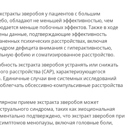
экстракты зверобоя у пациентов с большим
ебо, обладают не меньшей эффективностью, чем
людается меньше побочных эффектов. Также в ходе
ены данные, подтверждающие эффективность
аненных психических расстройствах, включая
ндром дефицита внимания с гиперактивностью,
льную фобию и соматизированное расстройство.
бность экстракта зверобоя устранять или снижать
го расстройства (САР), характеризующегося
. Единичные случаи вне системных исследований
 облегчать обсессивно-компульсивные расстройства
улярном приеме экстракта зверобоя может
труального синдрома, таких как эмоциональная
иментально подтверждено, что экстракт зверобоя при
симптомов менопаузы, включая головные боли,