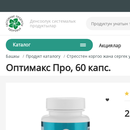
Денсоолук системалык
продуктылар
Каталог
Акциялар
Башкы
Продукт каталогу
Стресстен коргоо жана сергек 
Оптимакс Про, 60 капс.
2