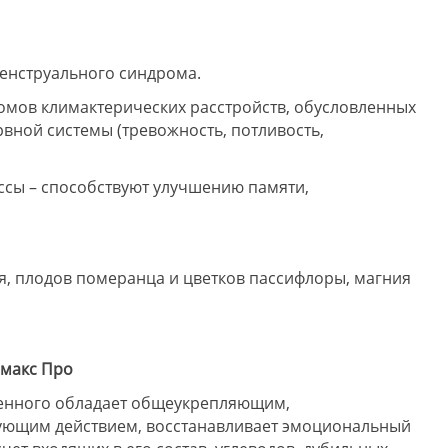
нструального синдрома.
мов климактерических расстройств, обусловленных
вной системы (тревожность, потливость,
сы – способствуют улучшению памяти,
оя, плодов померанца и цветков пассифлоры, магния
имакс Про
енного обладает общеукрепляющим,
ующим действием, восстанавливает эмоциональный