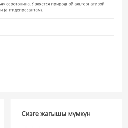
я» серотонина. Является природной альтернативой
и (антидепресантам).
Сизге жагышы мүмкүн