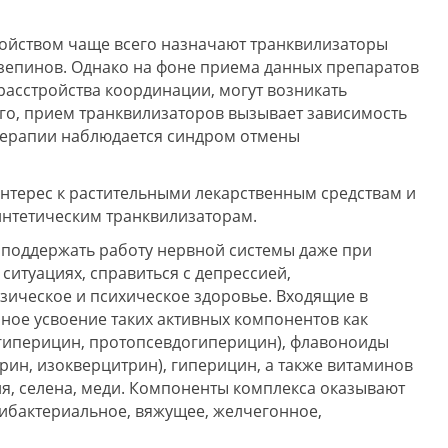
койством чаще всего назначают транквилизаторы
азепинов. Однако на фоне приема данных препаратов
расстройства координации, могут возникать
го, прием транквилизаторов вызывает зависимость
 терапии наблюдается синдром отмены
интерес к растительными лекарственным средствам и
интетическим транквилизаторам.
поддержать работу нервной системы даже при
ситуациях, справиться с депрессией,
зическое и психическое здоровье. Входящие в
ное усвоение таких активных компонентов как
гиперицин, протопсевдогиперицин), флавоноиды
трин, изокверцитрин), гиперицин, а также витаминов
калия, селена, меди. Компоненты комплекса оказывают
ибактериальное, вяжущее, желчегонное,