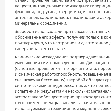
баланс, проявляет свойства антидепрессанта за 
веществ, антраценовых производных: гиперицин
флавоноидов, рутина, кверцетина, изокверцетин
антоцианов, каротиноидов, никотиновой и аскорб
минеральных соединений.
Зверобой использовали при психовегетативных 
обоснование его эффекты получили только в ко
подтверждено, что ноотропное и адаптогенное 
гиперицина в его составе.
Клинические исследования подтверждают значит
уменьшении симптомов депрессии. Для пациенто
(основные проявления – потеря аппетита, перее
и физическая работоспособность, повышенная в
сна, включая бессонницу) зверобой обладает 
синтетическими антидепрессантами, что подтв
испытаний и результатами нескольких метаанал
экстракт зверобоя достоверно превосходит син
с его применением, развивались значительно 
используемыми в традиционной медицине селек