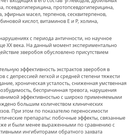
счет входящих в его состав углеводов, дубильных
а, псевдогиперицина, протопсевдогиперицина,
а, эфирных масел, терпенов, сесквитерпенов,
иновой кислот, витаминов Е и Р, холина,
нарушениях с периода античности, но научное
нце XX века. На данный момент экспериментально
действие зверобоя обусловлено присутствием
ельную эффективность экстрактов зверобоя в
в с депрессией легкой и средней степени тяжести
дание, хроническая усталость, сниженная умственная
озбудимость, беспричинная тревога, нарушения
сравнимой эффективностью с широко применяемыми
ерждено большим количеством клинических
изов. При этом по показателю переносимости
тетические препараты: побочные эффекты, связанные
реже и были менее выраженными по сравнению с
тивными ингибиторами обратного захвата