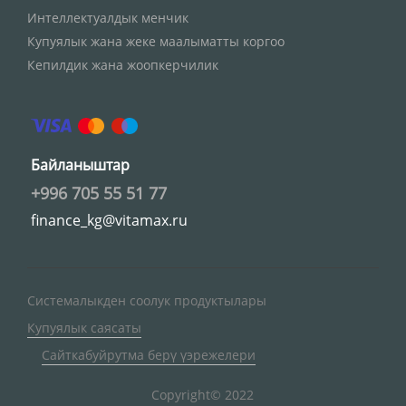
Интеллектуалдык менчик
Купуялык жана жеке маалыматты коргоо
Кепилдик жана жоопкерчилик
Байланыштар
+996 705 55 51 77
finance_kg@vitamax.ru
Системалыкден соолук продуктылары
Купуялык саясаты
Сайткабуйрутма берү үэрежелери
Copyright© 2022