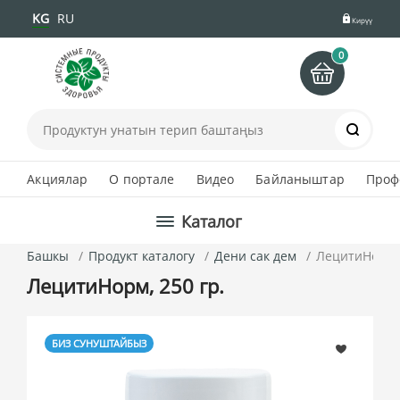
KG
RU
Кирүү
0
Іздеу
Акциялар
О портале
Видео
Байланыштар
Проф
Каталог
Башкы
Продукт каталогу
Дени сак дем
ЛецитиНорм, 
ЛецитиНорм, 250 гр.
БИЗ СУНУШТАЙБЫЗ