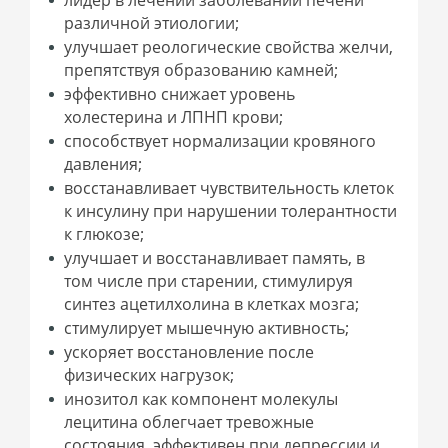
лидер в лечении заболеваний печени
различной этиологии;
улучшает реологические свойства желчи,
препятствуя образованию камней;
эффективно снижает уровень
холестерина и ЛПНП крови;
способствует нормализации кровяного
давления;
восстанавливает чувствительность клеток
к инсулину при нарушении толерантности
к глюкозе;
улучшает и восстанавливает память, в
том числе при старении, стимулируя
синтез ацетилхолина в клетках мозга;
стимулирует мышечную активность;
ускоряет восстановление после
физических нагрузок;
инозитол как компонент молекулы
лецитина облегчает тревожные
состояния, эффективен при депрессии и