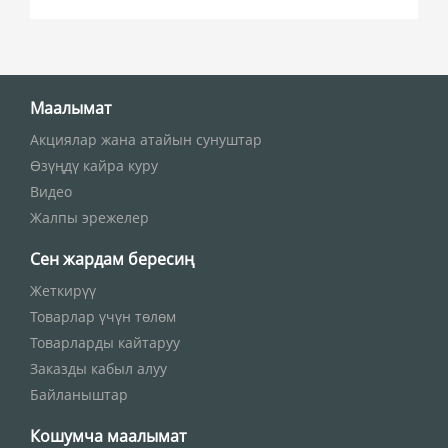
Маалымат
Акциялар жана атайын сунуштар
Өзүңдү кайра куру
Видео
Жалпы эрежелер
Сен жардам бересиң
Жеткирүү
Товарлар үчүн төлөм
Товарларды кайтаруу
Заказды кабыл алуу
Байланыштар
Кошумча маалымат