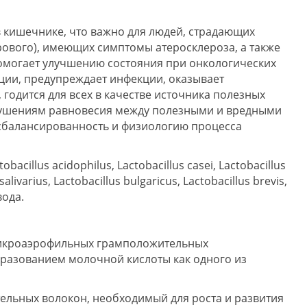
в кишечнике, что важно для людей, страдающих
ового), имеющих симптомы атеросклероза, а также
омогает улучшению состояния при онкологических
ции, предупреждает инфекции, оказывает
годится для всех в качестве источника полезных
рушениям равновесия между полезными и вредными
сбалансированность и физиологию процесса
cillus acidophilus, Lactobacillus casei, Lactobacillus
livarius, Lactobacillus bulgaricus, Lactobacillus brevis,
вода.
микроаэрофильных грамположительных
разованием молочной кислоты как одного из
тельных волокон, необходимый для роста и развития