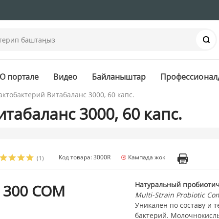
Із
О портале
Видео
Байланыштар
Профессионал
актобактерий Витабаланс 3000, 60 капс.
табаланс 3000, 60 капс.
Код товара: 3000R
Кампада жок
(1)
Натуральный пробиотич
 300 СОМ
Multi-Strain Probiotic Co
Уникален по составу и 
бактерий. Молочнокисл