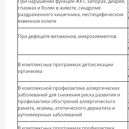
При нарушении функции ЖКТ, запорах, диарее,
спазмах и болях в животе, синдроме
раздраженного кишечника, неспецифическом
язвенном колите
При дефиците витаминов, микроэлементов
В комплексных программах детоксикации
организма
В комплексной профилактике аллергических
заболеваний для снижения риска развития и
профилактики обострений аллергического
ринита, экземы, атопического дерматита и
аутоиммунных заболеваний
В комплексных программах профилактики