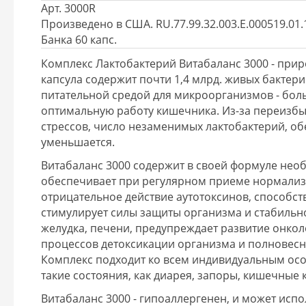
Арт. 3000R
Произведено в США. RU.77.99.32.003.Е.000519.01.1
Банка 60 капс.
Комплекс Лактобактерий Витабаланс 3000 - при
капсула содержит почти 1,4 млрд. живых бактери
питательной средой для микроорганизмов - бол
оптимальную работу кишечника. Из-за переизбыт
стрессов, число незаменимых лактобактерий, о
уменьшается.
Витабаланс 3000 содержит в своей формуле нео
обеспечивает при регулярном приеме нормали
отрицательное действие аутотоксинов, способс
стимулирует силы защиты организма и стабильно
желудка, печени, предупреждает развитие онко
процессов детоксикации организма и полновес
Комплекс подходит ко всем индивидуальным ос
такие состояния, как диарея, запоры, кишечные
Витабаланс 3000 - гипоаллергенен, и может испо