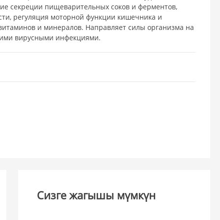
ние секреции пищеварительных соков и ферментов,
сти, регуляция моторной функции кишечника и
витаминов и минералов. Направляет силы организма на
угими вирусными инфекциями.
Сизге жагышы мүмкүн