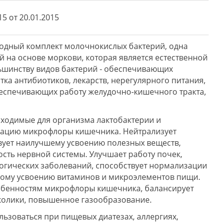
5 от 20.01.2015
родный комплект молочнокислых бактерий, одна
й на основе моркови, которая является естественной
ьшинству видов бактерий - обеспечивающих
ка антибиотиков, лекарств, нерегулярного питания,
беспечивающих работу желудочно-кишечного тракта,
бходимые для организма лактобактерии и
зацию микрофлоры кишечника. Нейтрализует
твует наилучшему усвоению полезных веществ,
сть нервной системы. Улучшает работу почек,
логических заболеваний, способствует нормализации
ному усвоению витаминов и микроэлементов пищи.
обенностям микрофлоры кишечника, балансирует
 колики, повышенное газообразование.
льзоваться при пищевых диатезах, аллергиях,