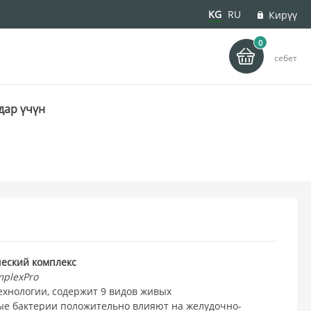
KG
RU
Кирүү
0
деу
себет
дар үчүн
еский комплекс
mplexPro
технологии, содержит 9 видов живых
ые бактерии положительно влияют на желудочно-