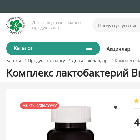
Денсоолук системалык
продуктылар
Каталог
Акциялар
Башкы
Продукт каталогу
Дени сак балдар
Комплекс л
Комплекс лактобактерий Ви
МЫКТЫ САТЫЛУУЧУ
4