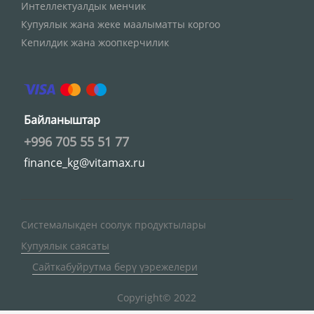
Интеллектуалдык менчик
Купуялык жана жеке маалыматты коргоо
Кепилдик жана жоопкерчилик
Байланыштар
+996 705 55 51 77
finance_kg@vitamax.ru
Системалыкден соолук продуктылары
Купуялык саясаты
Сайткабуйрутма берү үэрежелери
Copyright© 2022