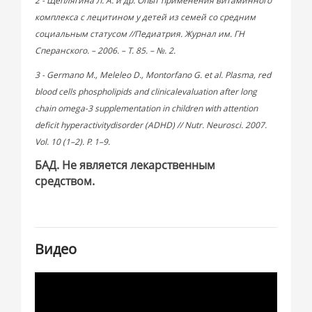
2 - Щеплягина Л. А. и др. Опыт применения витаминного
комплекса с лецитином у детей из семей со средним
социальным статусом //Педиатрия. Журнал им. ГН
Сперанского. – 2006. – Т. 85. – №. 2.
3 - Germano M., Meleleo D., Montorfano G. et al. Plasma, red
blood cells phospholipids and clinicalevaluation after long
chain omega-3 supplementation in children with attention
deficit hyperactivitydisorder (ADHD) // Nutr. Neurosci. 2007.
Vol. 10 (1–2). P. 1–9.
БАД. Не является лекарственным
средством.
Видео