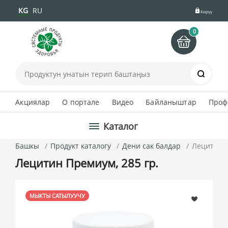
KG
RU
Кирүү
0
Іздеу
Акциялар
О портале
Видео
Байланыштар
Проф
Каталог
Башкы
Продукт каталогу
Дени сак балдар
Лецитин П
Лецитин Премиум, 285 гр.
МЫКТЫ САТЫЛУУЧУ