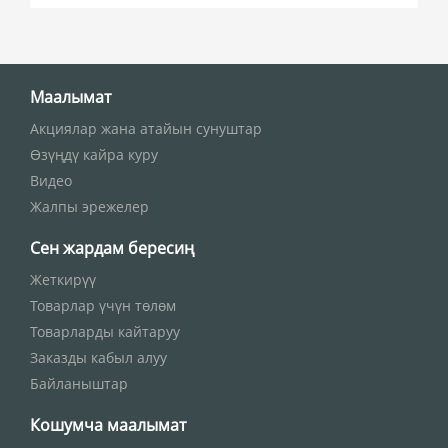
Маалымат
Акциялар жана атайын сунуштар
Өзүңдү кайра куру
Видео
Жалпы эрежелер
Сен жардам бересиң
Жеткирүү
Товарлар үчүн төлөм
Товарларды кайтаруу
Заказды кабыл алуу
Байланыштар
Кошумча маалымат