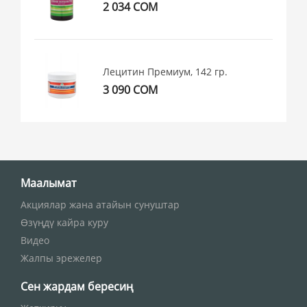
2 034 СОМ
Лецитин Премиум, 142 гр.
3 090 СОМ
Маалымат
Акциялар жана атайын сунуштар
Өзүңдү кайра куру
Видео
Жалпы эрежелер
Сен жардам бересиң