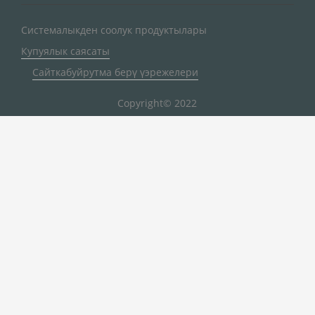
Системалыкден соолук продуктылары
Купуялык саясаты
Сайткабуйрутма берү үэрежелери
Copyright© 2022