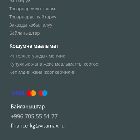
Жеткирүү
Товарлар үчүн төлөм
Товарларды кайтаруу
Заказды кабыл алуу
Байланыштар
Кошумча маалымат
Интеллектуалдык менчик
Купуялык жана жеке маалыматты коргоо
Кепилдик жана жоопкерчилик
Байланыштар
+996 705 55 51 77
finance_kg@vitamax.ru