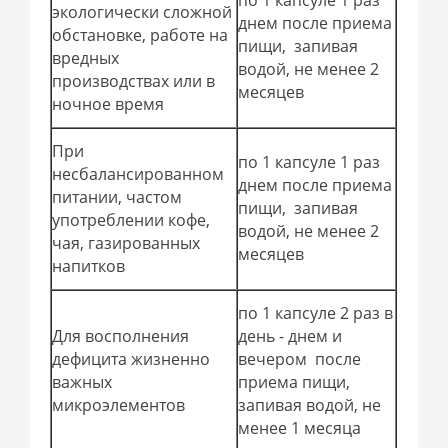
по 1 капсуле 1 раз
экологически сложной
днем после приема
обстановке, работе на
пищи, запивая
вредных
водой, не менее 2
производствах или в
месяцев
ночное время
При
по 1 капсуле 1 раз
несбалансированном
днем после приема
питании, частом
пищи, запивая
употреблении кофе,
водой, не менее 2
чая, газированных
месяцев
напитков
по 1 капсуле 2 раз в
Для восполнения
день - днем и
дефицита жизненно
вечером после
важных
приема пищи,
микроэлементов
запивая водой, не
менее 1 месяца