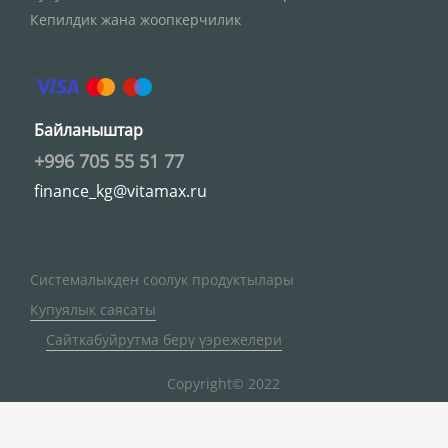
Кепилдик жана жоопкерчилик
Байланыштар
+996 705 55 51 77
finance_kg@vitamax.ru
Системалыкден соолук продуктылары
Купуялык саясаты
Сайткабуйрутма берү үэрежелери
Copyright© 2022