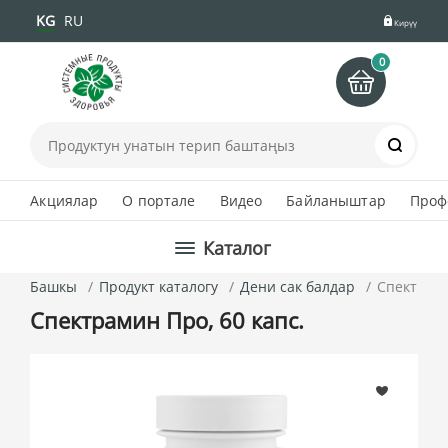
KG
RU
Кирүү
0
Іздеу
Акциялар
О портале
Видео
Байланыштар
Проф
Каталог
Башкы
Продукт каталогу
Дени сак балдар
Спектрами
Спектрамин Про, 60 капс.