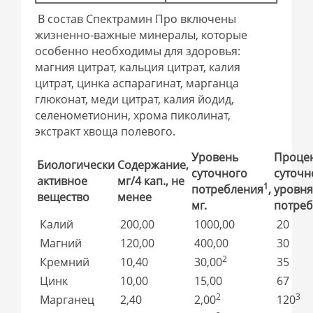
В состав Спектрамин Про включены
жизненно-важные минералы, которые
особенно необходимы для здоровья:
магния цитрат, кальция цитрат, калия
цитрат, цинка аспарагинат, марганца
глюконат, меди цитрат, калия йодид,
селенометионин, хрома пиколинат,
экстракт хвоща полевого.
Уровень
Процен
Биологически
Содержание,
суточного
суточн
активное
мг/4 кап., не
1
потребления
,
уровн
вещество
менее
мг.
потре
Калий
200,00
1000,00
20
Магний
120,00
400,00
30
2
Кремний
10,40
30,00
35
Цинк
10,00
15,00
67
2
3
Марганец
2,40
2,00
120