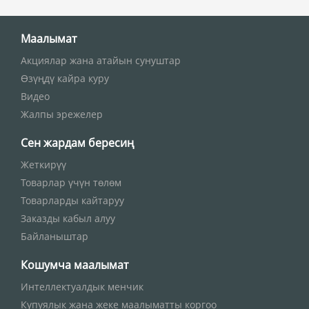
Маалымат
Акциялар жана атайын сунуштар
Өзүңдү кайра куру
Видео
Жалпы эрежелер
Сен жардам бересиң
Жеткирүү
Товарлар үчүн төлөм
Товарларды кайтаруу
Заказды кабыл алуу
Байланыштар
Кошумча маалымат
Интеллектуалдык менчик
Купуялык жана жеке маалыматты коргоо