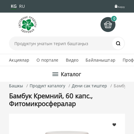
KG
RU
Кирүү
0
Іздеу
Акциялар
О портале
Видео
Байланыштар
Проф
Каталог
Башкы
Продукт каталогу
Дени сак тиштер
Бамбук К
Бамбук Кремний, 60 капс.,
Фитомикросфералар