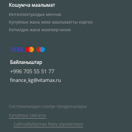
Кошумча маалымат
Интеллектуалдык менчик
Купуялык жана жеке маалыматты коргоо
Кепилдик жана жоопкерчилик
Байланыштар
+996 705 55 51 77
finance_kg@vitamax.ru
Системалыкден соолук продуктылары
Купуялык саясаты
Сайткабуйрутма берү үэрежелери