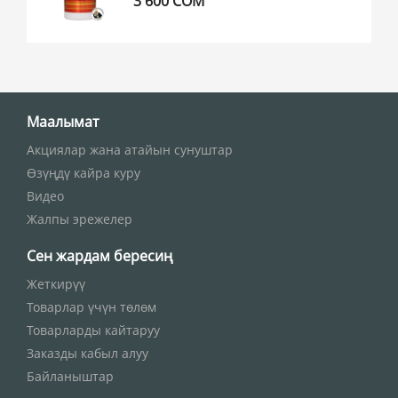
3 600 СОМ
Маалымат
Акциялар жана атайын сунуштар
Өзүңдү кайра куру
Видео
Жалпы эрежелер
Сен жардам бересиң
Жеткирүү
Товарлар үчүн төлөм
Товарларды кайтаруу
Заказды кабыл алуу
Байланыштар