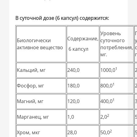
В суточной дозе (6 капсул) содержится:
Уровень
Содержание,
Биологически
суточного
активное вещество
потребления,
6 капсул
мг.
1
Кальций, мг
240,0
1000,0
1
Фосфор, мг
180,0
800,0
1
Магний, мг
120,0
400,0
2
Марганец, мг
1,0
2,0
2
Хром, мкг
28,0
50,0