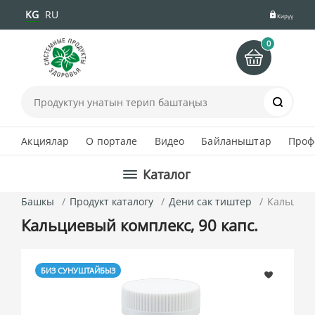
KG
RU
Кирүү
0
Іздеу
Акциялар
О портале
Видео
Байланыштар
Проф
Каталог
Башкы
Продукт каталогу
Дени сак тиштер
Кальциевы
Кальциевый комплекс, 90 капс.
БИЗ СУНУШТАЙБЫЗ