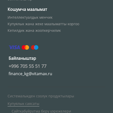
Кошумча маалымат
Интеллектуалдык менчик
Купуялык жана жеке маалыматты коргоо
Кепилдик жана жоопкерчилик
Байланыштар
+996 705 55 51 77
finance_kg@vitamax.ru
Системалыкден соолук продуктылары
Купуялык саясаты
Сайткабуйрутма берү үэрежелери