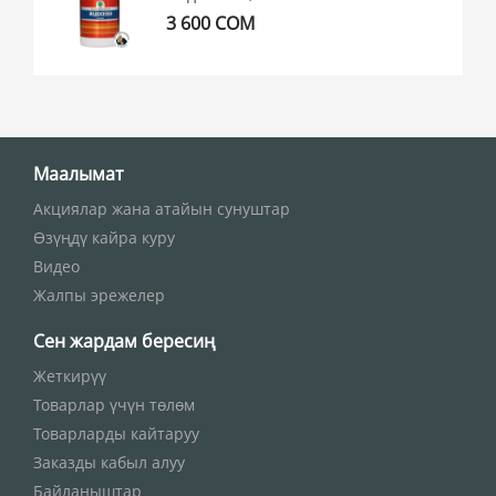
3 600 СОМ
Маалымат
Акциялар жана атайын сунуштар
Өзүңдү кайра куру
Видео
Жалпы эрежелер
Сен жардам бересиң
Жеткирүү
Товарлар үчүн төлөм
Товарларды кайтаруу
Заказды кабыл алуу
Байланыштар