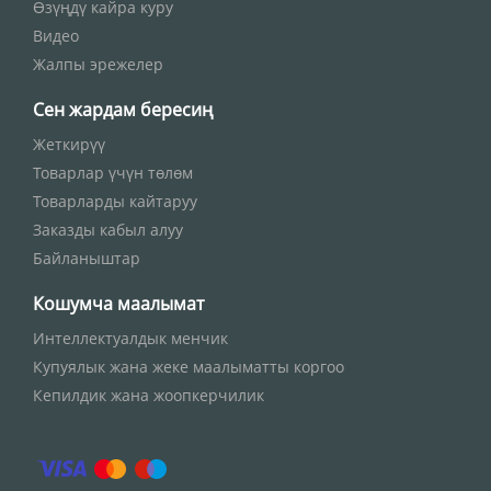
Өзүңдү кайра куру
Видео
Жалпы эрежелер
Сен жардам бересиң
Жеткирүү
Товарлар үчүн төлөм
Товарларды кайтаруу
Заказды кабыл алуу
Байланыштар
Кошумча маалымат
Интеллектуалдык менчик
Купуялык жана жеке маалыматты коргоо
Кепилдик жана жоопкерчилик