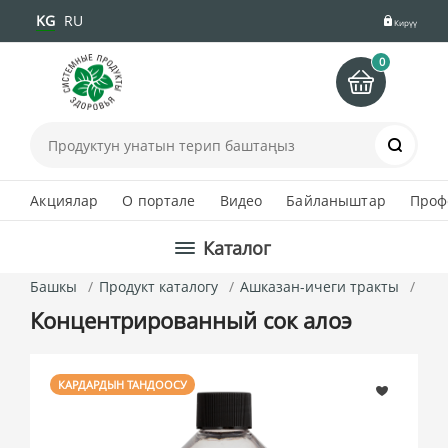
KG
RU
Кирүү
0
Іздеу
Акциялар
О портале
Видео
Байланыштар
Проф
Каталог
Башкы
Продукт каталогу
Ашказан-ичеги тракты
Кон
Концентрированный сок алоэ
КАРДАРДЫН ТАНДООСУ