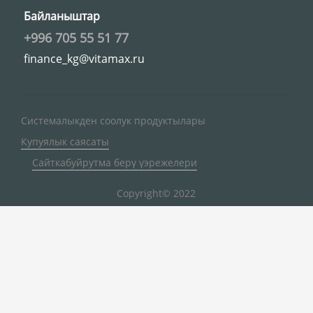
Байланыштар
+996 705 55 51 77
finance_kg@vitamax.ru
Системалыкден соолук продуктылары
Купуялык саясаты
Сайткабуйрутма берү үэрежелери
Copyright© 2022