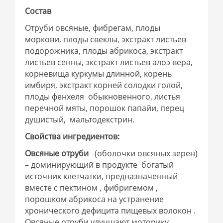
Состав
Отруби овсяные, фибрегам, плоды
моркови, плоды свеклы, экстракт листьев
подорожника, плоды абрикоса, экстракт
листьев сенны, экстракт листьев алоэ вера,
корневища куркумы длинной, корень
имбиря, экстракт корней солодки голой,
плоды фенхеля обыкновенного, листья
перечной мяты, порошок папайи, перец
душистый, мальтодекстрин.
Свойства ингредиентов:
Овсяные отруби
(оболочки овсяных зерен)
– доминирующий в продукте богатый
источник клетчатки, предназначенный
вместе с пектином , фибригемом ,
порошком абрикоса на устранение
хронического дефицита пищевых волокон .
Овсяные отруби улучшают моторику