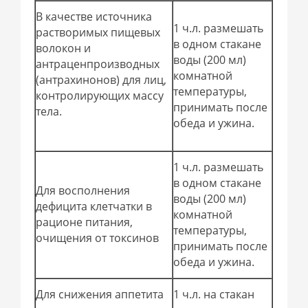
В качестве источника
1 ч.л. размешать
растворимых пищевых
в одном стакане
волокон и
воды (200 мл)
антраценпроизводных
комнатной
(антрахинонов) для лиц,
температуры,
контролирующих массу
принимать после
тела.
обеда и ужина.
1 ч.л. размешать
в одном стакане
Для восполнения
воды (200 мл)
дефицита клетчатки в
комнатной
рационе питания,
температуры,
очищения от токсинов
принимать после
обеда и ужина.
Для снижения аппетита
1 ч.л. на стакан