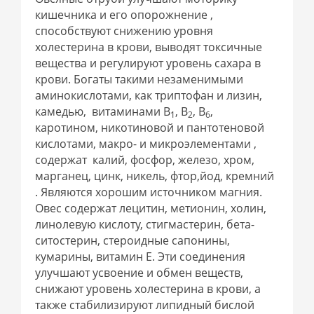
кишечника и его опорожнение ,
способствуют снижению уровня
холестерина в крови, выводят токсичные
вещества и регулируют уровень сахара в
крови. Богаты такими незаменимыми
аминокислотами, как триптофан и лизин,
камедью, витаминами В
, В
, В
,
1
2
6
каротином, никотиновой и пантотеновой
кислотами, макро- и микроэлементами ,
содержат калий, фосфор, железо, хром,
марганец, цинк, никель, фтор,йод, кремний
. Являются хорошим источником магния.
Овес содержат лецитин, метионин, холин,
линолевую кислоту, стигмастерин, бета-
ситостерин, стероидные сапонины,
кумарины, витамин Е. Эти соединения
улучшают усвоение и обмен веществ,
снижают уровень холестерина в крови, а
также стабилизируют липидный бислой