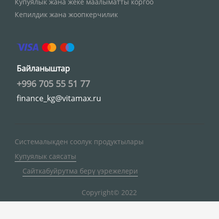
Купуялык жана жеке маалыматты коргоо
Кепилдик жана жоопкерчилик
Байланыштар
+996 705 55 51 77
finance_kg@vitamax.ru
Системалыкден соолук продуктылары
Купуялык саясаты
Сайткабуйрутма берү үэрежелери
Copyright© 2022