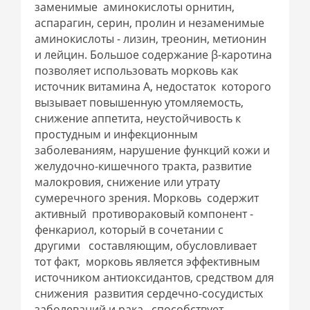
заменимые аминокислоты орнитин,
аспарагин, серин, пролин и незаменимые
аминокислоты - лизин, треонин, метионин
и лейцин. Большое содержание β-каротина
позволяет использовать морковь как
источник витамина А, недостаток которого
вызывает повышенную утомляемость,
снижение аппетита, неустойчивость к
простудным и инфекционным
заболеваниям, нарушение функций кожи и
желудочно-кишечного тракта, развитие
малокровия, снижение или утрату
сумеречного зрения. Морковь содержит
активный противораковый компонент -
фенкариол, который в сочетании с
другими составляющим, обусловливает
тот факт, морковь является эффективным
источником антиоксидантов, средством для
снижения развития сердечно-сосудистых
заболеваний и рака, способствует