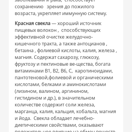
сохранению зрения до пожилого
возраста, укрепляет иммунную систему.
Красная свекла
— хороший источник
пищевых волокон , способствующих
эффективной очистке желудочно-
кишечного тракта, а также антоцианов ,
бетаина , фолиевой кислоты, калия, железа ,
магния. Содержат сахарозу, глюкозу,
фруктозу и пектиновые ве-щества, богата
витаминами В1, В2, В6, С, каротиноидами,
пантотеновой,фолиевой и органическими
кислотами, белками и аминокислотами
(лизином, валином, аргинином,
гистидином и др.), в значительном
количестве содержит соли железа,
марганца, калия, кальция, кобальта, магния
и йода. Свекла обладает лечебно-
диетическими свойствами, оказывают
положительное влияние на обмен веществ