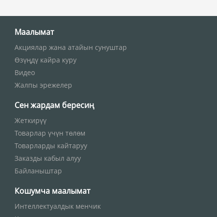
Маалымат
Акциялар жана атайын сунуштар
Өзүңдү кайра куру
Видео
Жалпы эрежелер
Сен жардам бересиң
Жеткирүү
Товарлар үчүн төлөм
Товарларды кайтаруу
Заказды кабыл алуу
Байланыштар
Кошумча маалымат
Интеллектуалдык менчик