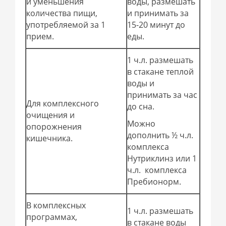
и уменьшения
воды, размешать
количества пищи,
и принимать за
употребляемой за 1
15-20 минут до
прием.
еды.
1 ч.л. размешать
в стакане теплой
воды и
принимать за час
Для комплексного
до сна.
очищения и
Можно
опорожнения
дополнить ½ ч.л.
кишечника.
комплекса
Нутриклинз или 1
ч.л. комплекса
Пребионорм.
В комплексных
1 ч.л. размешать
программах,
в стакане воды