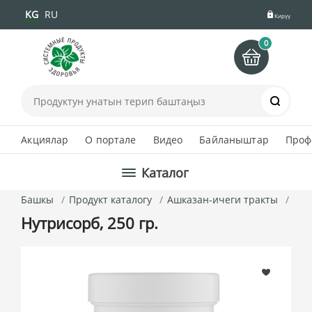
KG
RU
Кирүү
0
Іздеу
Акциялар
О портале
Видео
Байланыштар
Проф
Каталог
Башкы
Продукт каталогу
Ашказан-ичеги тракты
Нут
Нутрисорб, 250 гр.