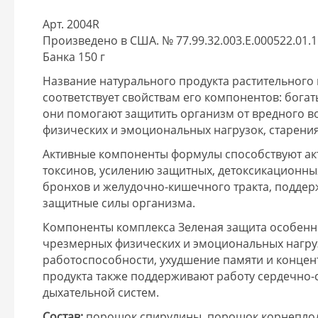
Арт. 2004R
Произведено в США. № 77.99.32.003.Е.000522.01.1
Банка 150 г
Название натурального продукта растительного
соответствует свойствам его компонентов: бог
они помогают защитить организм от вредного в
физических и эмоциональных нагрузок, старения
Активные компоненты формулы способствуют акт
токсинов, усилению защитных, детоксикационных
бронхов и желудочно-кишечного тракта, поддер
защитные силы организма.
Компоненты комплекса Зеленая защита особенно
чрезмерных физических и эмоциональных нагруз
работоспособности, ухудшение памяти и концен
продукта также поддерживают работу сердечно-
дыхательной систем.
Состав:
порошок спирулины, порошок корнеплод