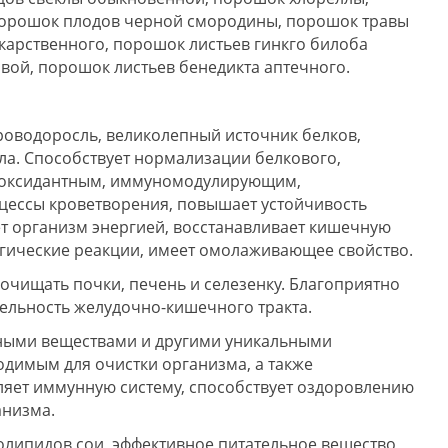
порошок плодов черной смородины, порошок травы
карственного, порошок листьев гинкго билоба
явой, порошок листьев бенедикта аптечного.
кроводоросль, великолепный источник белков,
ла. Способствует нормализации белкового,
тиоксидантным, иммуномодулирующим,
цессы кроветворения, повышает устойчивость
ет организм энергией, восстанавливает кишечную
ргические реакции, имеет омолаживающее свойство.
 очищать почки, печень и селезенку. Благоприятно
тельность желудочно-кишечного тракта.
льными веществами и другими уникальными
одимым для очистки организма, а также
ляет иммунную систему, способствует оздоровлению
анизма.
фолипидов сои, эффективное питательное вещество