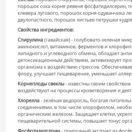
порошок сока корня ревеня фосфатидилсерин, 
клевера лугового, порошок корня одуванчика ле
двулопастного, порошок листьев петрушки кудр
Свойства ингредиентов:
Спирулина
(гавайская) - голубовато-зеленая ми
аминокислот, витаминов, ферментов и хлорофил
липидного и углеводного обмена, обладает ан
детоксикационным действием, активизирует про
организма к воздействию стрессов. Обеспечива
флору, улучшает пищеварение, уменьшает алле
Корнеплоды свеклы
- известны своим свойством
воздействуют на процессы кроветворения и дея
Хлорелла
- зелёная водоросль, богатая питате
соединениями, в том числе хлорофиллом, необх
органическим железом. Защищает клетки, укреп
пищеварительной системы, повышает тонус орг
Фосфотидилсерин
- природный экстракт из фос