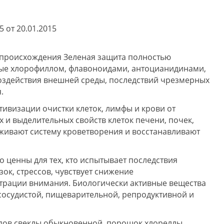
5 от 20.01.2015
 происхождения Зеленая защита полностью
атые хлорофиллом, флавоноидами, антоцианидинами,
оздействия внешней среды, последствий чрезмерных
.
ивизации очистки клеток, лимфы и крови от
 и выделительных свойств клеток печени, почек,
живают систему кроветворения и восстанавливают
 ценны для тех, кто испытывает последствия
ок, стрессов, чувствует снижение
трации внимания. Биологически активные вещества
сосудистой, пищеварительной, репродуктивной и
ов свеклы обыкновенной, порошок хлореллы,