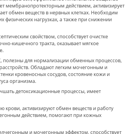
ает мембранопротекторным действием, активизирует
ет обмен веществ в нервных клетках. Необходим
х физических нагрузках, а также при снижении
ептическим свойством, способствует очистке
очно-кишечного тракта, оказывает мягкое
е.
С, полезны для нормализации обменных процессов,
 расстройств. Обладают легким мочегонным и
тенки кровеносных сосудов, состояние кожи и
туса организма.
учшать детоксикационные процессы, имеет
ю крови, активизируют обмен веществ и работу
егонным действием, помогают при кожных
желчегонным и мочегонным эффектом, способствует