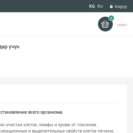
KG
RU
Кирүү
0
деу
себет
дар үчүн
сстановление всего организма
ии очистки клеток, лимфы и крови от токсинов.
сикационных и выделительных свойств клеток печени,