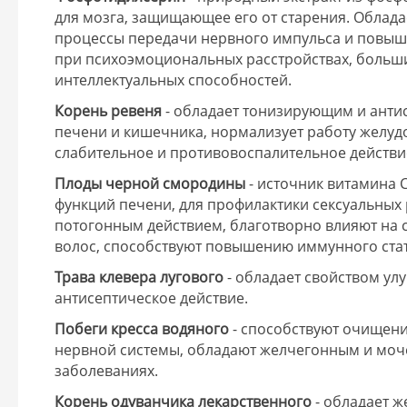
для мозга, защищающее его от старения. Облад
процессы передачи нервного импульса и повыша
при психоэмоциональных расстройствах, больши
интеллектуальных способностей.
Корень ревеня
- обладает тонизирующим и антис
печени и кишечника, нормализует работу желуд
слабительное и противовоспалительное действи
Плоды черной смородины
- источник витамина 
функций печени, для профилактики сексуальных
потогонным действием, благотворно влияют на с
волос, способствуют повышению иммунного ста
Трава клевера лугового
- обладает свойством ул
антисептическое действие.
Побеги кресса водяного
- способствуют очищени
нервной системы, обладают желчегонным и моч
заболеваниях.
Корень одуванчика лекарственного
- обладает 