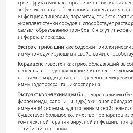
грейпфрута очищают организм от токсичных вещ
эффективен при заболеваниях пищеварительного 
инфекциях пищевода, паразитах, грибках, гастри
укрепляет стенки сосудов и способствует раство
самым, образованию тромбов. Он служит эффект
инфаркта миокарда.
Экстракт гриба шиитаке
содержит биологически
иммуномодулирующими свойствами, способству
Кордицепс
известен как гриб, обладающий высо
вещества с представляющими интерес биологич
например кордицепин, определенная мицелия к
иммунодепрессанта циклоспорина.
Экстракт корня эхинацеи
благодаря наличию бук
флавоноиды, сапонины и др.) эхинацея облада
иммунной системы, адаптогенным свойствами, с
Существует большое количество препаратов из 
комплексной терапии вирусной инфекции, при ф
антибиотикотерапии.