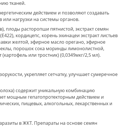
нию тканей.
ергетическим действием и позволяют создавать
 или нагрузки на системы органов.
в), плоды расторопши пятнистой, экстракт семян
(Е422), кордицепс, корень эхинацеи экстракт листьев
ечавки желтой, эфирное масло орегано, эфирное
свеклы, порошок сока моринды лимонолистной,
(картофель или тростник) (0,0349мкг/2,5 мл).
орукости, укрепляет сетчатку, улучшает сумеречное
олоха) содержит уникальную комбинацию
ает мощным гепатопротекторным действием и
ических, пищевых, алкогольных, лекарственных и
аразиты в ЖКТ. Препараты на основе семян