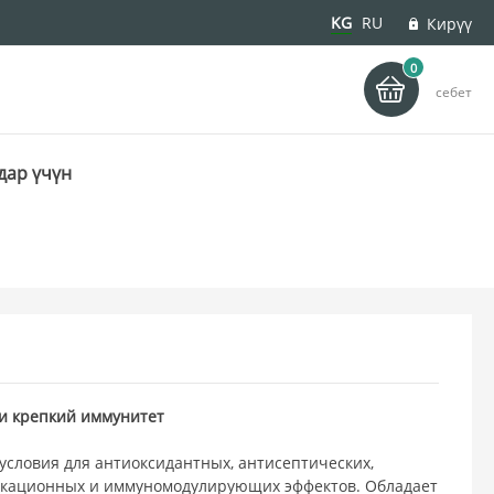
KG
RU
Кирүү
0
деу
себет
дар үчүн
и крепкий иммунитет
условия для антиоксидантных, антисептических,
икационных и иммуномодулирующих эффектов. Обладает