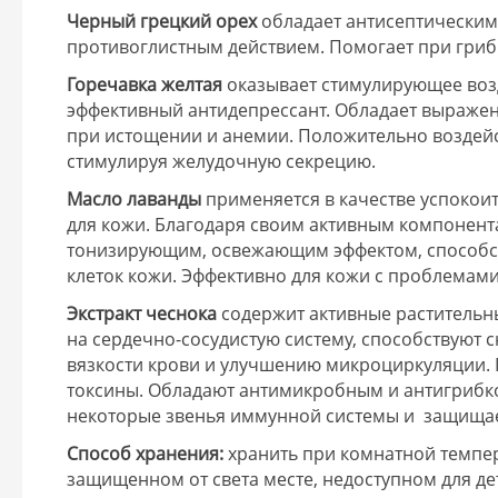
Черный грецкий орех
обладает антисептически
противоглистным действием. Помогает при гри
Горечавка желтая
оказывает стимулирующее возд
эффективный антидепрессант. Обладает выраж
при истощении и анемии. Положительно воздейс
стимулируя желудочную секрецию.
Масло лаванды
применяется в качестве успокои
для кожи. Благодаря своим активным компонен
тонизирующим, освежающим эффектом, способс
клеток кожи. Эффективно для кожи с проблемами
Экстракт чеснока
содержит активные растительн
на сердечно-сосудистую систему, способствуют
вязкости крови и улучшению микроциркуляции.
токсины. Обладают антимикробным и антигрибк
некоторые звенья иммунной системы и защищае
Способ хранения:
хранить при комнатной темпер
защищенном от света месте, недоступном для де