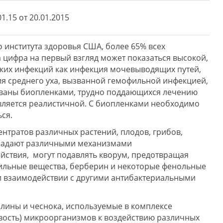
1.15 от 20.01.2015
института здоровья США, более 65% всех
цифра на первый взгляд может показаться высокой,
аких инфекций как инфекция мочевыводящих путей,
я среднего уха, вызванной гемофильной инфекцией,
ызваны биопленками, трудно поддающихся лечению
авляется реалистичной. С биопленками необходимо
ся.
ентратов различных растений, плодов, грибов,
бладают различными механизмами
йствия, могут подавлять кворум, предотвращая
бильные вещества, берберин и некоторые фенольные
 взаимодействии с другими антибактериальными
алины и чеснока, используемые в комплексе
ивость) микроорганизмов к воздействию различных