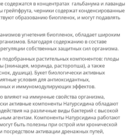
ые содержатся в концентратах гальбанума и лаванды
ты грейпфрута, черники содержат конденсированные
твуют образованию биопленок, и могут подавлять
еханизмов угнетения биопленок, обладает широким
рганизмов. Благодаря содержанию в составе
регуляции собственных защитных сил организма.
ко подобранных растительных компонентов: плоды
вы (эхинацея, моринда, расторопша), а также
снок, душица). Букет биологически активных
иятные условия для антиоксидантных,
онных и иммуномодулирующих эффектов.
о влияют на иммунные свойства организма,
ески активные компоненты Натурсидина обладают
ействия на различные виды бактерий с высокой
ьным агентам. Компоненты Натурсидина работают
, могут быть полезны при острой или хронической
и посредством активации дренажных путей,