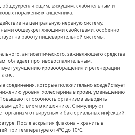
м, общеукрепляющим, вяжущим, слабительным и
бковых поражениях кишечника.
ействие на центральную нервную систему,
енными общеукрепляющими свойствами, особенно
твует на работу пищеварительной системы,
тельного, антисептического, заживляющего средства
там обладает противовоспалительным,
твует улучшению кровообращения и регенерации
 акне.
ые соединения, которые положительно воздействует
 снижению уровня холестерина в крови, уменьшению
 Повышают способность организма выводить
овым действием в кишечнике. Стимулируют
т организм от вирусных и бактериальных инфекций.
атуре. После вскрытия флакона – хранить в
тей при температуре от 4℃ до 10℃.