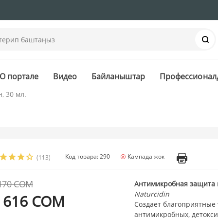
Із
О портале
Видео
Байланыштар
Профессионал
, 30 мл.
Код товара: 290
Кампада жок
(113)
 170 СОМ
Антимикробная защита 
Naturcidin
 616 СОМ
Создает благоприятные 
антимикробных, детокс