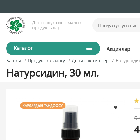
Денсоолук системалык
продуктылар
Каталог
Акциялар
Башкы
Продукт каталогу
Дени сак тиштер
Натурсидин
Натурсидин, 30 мл.
КАРДАРДЫН ТАНДООСУ
5
4