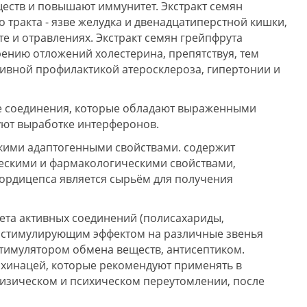
еств и повышают иммунитет. Экстракт семян
тракта - язве желудка и двенадцатиперстной кишки,
те и отравлениях. Экстракт семян грейпфрута
рению отложений холестерина, препятствуя, тем
ивной профилактикой атеросклероза, гипертонии и
е соединения, которые обладают выраженными
ют выработке интерферонов.
кими адаптогенными свойствами. содержит
ескими и фармакологическими свойствами,
ордицепса является сырьём для получения
ета активных соединений (полисахариды,
ет стимулирующим эффектом на различные звенья
тимулятором обмена веществ, антисептиком.
эхинацей, которые рекомендуют применять в
изическом и психическом переутомлении, после