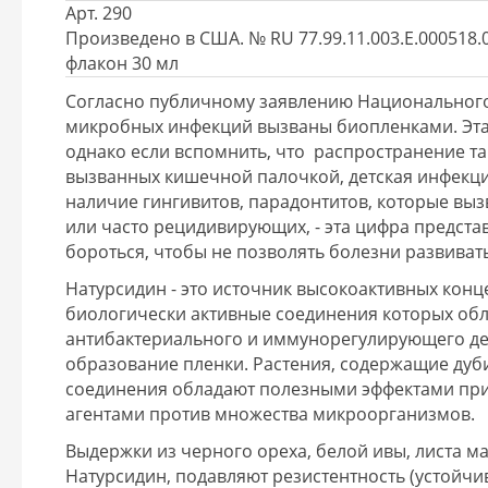
Арт. 290
Произведено в США. № RU 77.99.11.003.Е.000518.0
флакон 30 мл
Согласно публичному заявлению Национального 
микробных инфекций вызваны биопленками. Эта 
однако если вспомнить, что распространение т
вызванных кишечной палочкой, детская инфекци
наличие гингивитов, парадонтитов, которые в
или часто рецидивирующих, - эта цифра предст
бороться, чтобы не позволять болезни развивать
Натурсидин - это источник высокоактивных конц
биологически активные соединения которых о
антибактериального и иммунорегулирующего де
образование пленки. Растения, содержащие ду
соединения обладают полезными эффектами при
агентами против множества микроорганизмов.
Выдержки из черного ореха, белой ивы, листа м
Натурсидин, подавляют резистентность (устойч