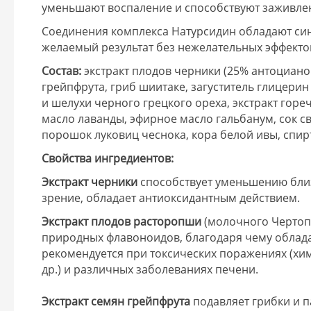
уменьшают воспаление и способствуют заживле
Соединения комплекса Натурсидин обладают син
желаемый результат без нежелательных эффектов
Состав:
экстракт плодов черники (25% антоциано
грейпфрута, гриб шиитаке, загуститель глицерин 
и шелухи черного грецкого ореха, экстракт гор
масло лаванды, эфирное масло гальбанум, сок 
порошок луковиц чеснока, кора белой ивы, спирт 
Свойства ингредиентов:
Экстракт черники
способствует уменьшению близ
зрение, обладает антиоксидантным действием.
Экстракт плодов расторопши
(молочного Чертоп
природных флавоноидов, благодаря чему облад
рекомендуется при токсических поражениях (хим
др.) и различных заболеваниях печени.
Экстракт семян
грейпфрута
подавляет грибки и п