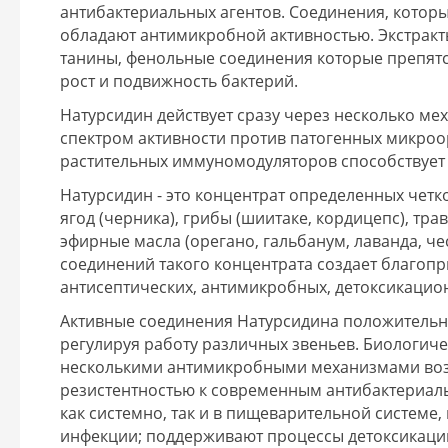
антибактериальных агентов. Соединения, котор
обладают антимикробной активностью. Экстрак
танины, фенольные соединения которые препятс
рост и подвижность бактерий.
Натурсидин действует сразу через несколько м
спектром активности против патогенных микроо
растительных иммуномодуляторов способствует 
Натурсидин - это концентрат определенных чет
ягод (черника), грибы (шиитаке, кордицепс), тра
эфирные масла (орегано, гальбанум, лаванда, че
соединений такого концентрата создает благопр
антисептических, антимикробных, детоксикаци
Активные соединения Натурсидина положительн
регулируя работу различных звеньев. Биологич
несколькими антимикробными механизмами возд
резистентностью к современным антибактериал
как системно, так и в пищеварительной системе
инфекции; поддерживают процессы детоксикаци